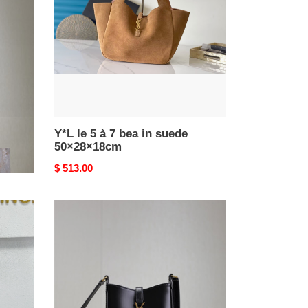
7
bea
in
suede
50×28×18cm
Y*L le 5 à 7 bea in suede
50×28×18cm
Original
$ 513.00
price
Y*L
le
5
a
7
mini
18x13.5x3.5cm