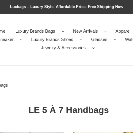
Luxbags – Luxury Style, Affordable Price, Free Shipping Now
me
Luxury Brands Bags
New Arrivals
Apparel
neaker
Luxury Brands Shoes
Glasses
Wat
Jewelry & Accessories
bags
LE 5 À 7 Handbags