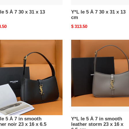
le 5 À 7 30 x 31 x 13
Y*L le 5 À 7 30 x 31 x 13
cm
nal
3.50
Original
$ 313.50
price
Y*L
le
5
À
7
in
th
smooth
er
leather
storm
23
x
16
le 5 À 7 in smooth
x
Y*L le 5 À 7 in smooth
her noir 23 x 16 x 6.5
leather storm 23 x 16 x
6.5