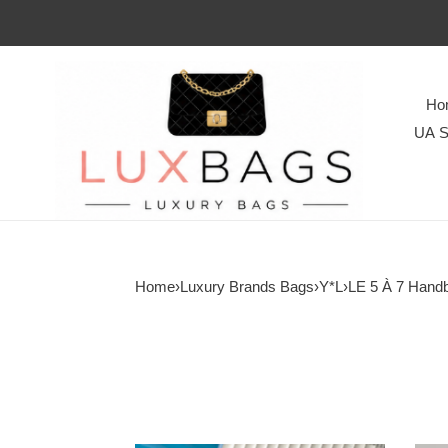
Ho
UA S
Home
›
Luxury Brands Bags
›
Y*L
›
LE 5 À 7 Hand