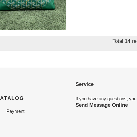
rd saïgon structuré
i bag 20×15×7.5cm
nal
0.25
Total 14 r
Service
CATALOG
If you have any questions, you
Send Message Online
Payment