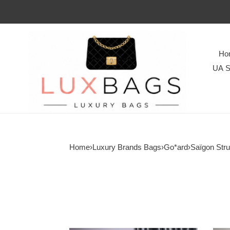
Ho
UA S
Home
›
Luxury Brands Bags
›
Go*ard
›
Saïgon Stru