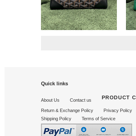
Go*ard saïgon structuré
Go*a
mini bag 20×15×7.5cm
min
Original
$ 280.25
Origi
$ 28
price
price
Quick links
PRODUCT 
About Us
Contact us
Return & Exchange Policy
Privacy Policy
Shipping Policy
Terms of Service