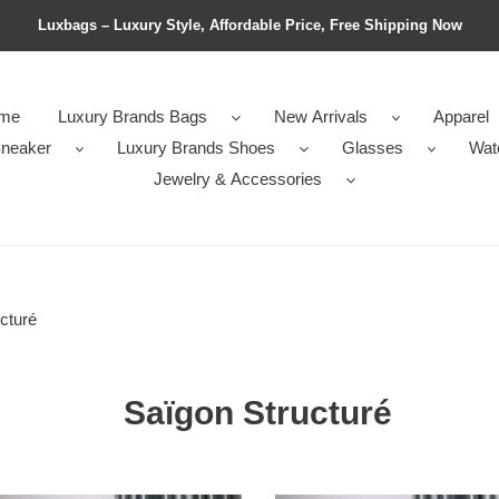
Luxbags – Luxury Style, Affordable Price, Free Shipping Now
me
Luxury Brands Bags
New Arrivals
Apparel
neaker
Luxury Brands Shoes
Glasses
Wat
Jewelry & Accessories
cturé
Saïgon Structuré