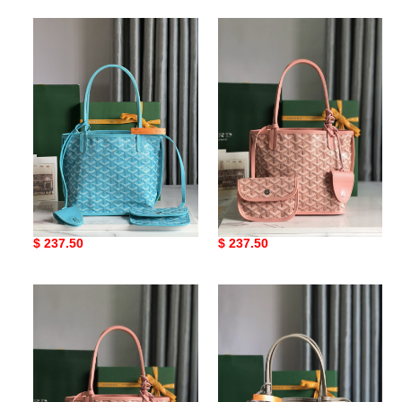
Go*ard
Go*ard
anjou
anjou
mini
mini
bag
bag
20
20
cm
cm
x
x
10
10
cm
cm
Go*ard anjou mini bag 20
Go*ard anjou mini bag 20
x
x
cm x 10 cm x 20 cm
cm x 10 cm x 20 cm
20
20
Original
$ 237.50
Original
$ 237.50
cm
cm
price
price
Go*ard
Go*ard
anjou
anjou
mini
mini
bag
bag
20
20
cm
cm