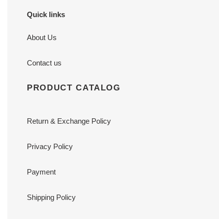
Quick links
About Us
Contact us
PRODUCT CATALOG
Return & Exchange Policy
Privacy Policy
Payment
Shipping Policy