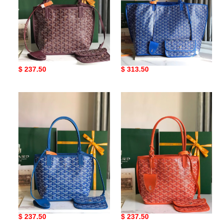
cm
x
10
cm
Go*ard anjou mini bag 20
Go*ard anjou gm bag
x
cm x 10 cm x 20 cm
34x20x40cm
20
Original
$ 237.50
Original
$ 313.50
cm
price
price
Go*ard
Go*ard
anjou
anjou
mini
mini
bag
bag
20
20
cm
cm
x
x
10
10
cm
cm
Go*ard anjou mini bag 20
Go*ard anjou mini bag 20
x
x
cm x 10 cm x 20 cm
cm x 10 cm x 20 cm
20
20
Original
$ 237.50
Original
$ 237.50
cm
cm