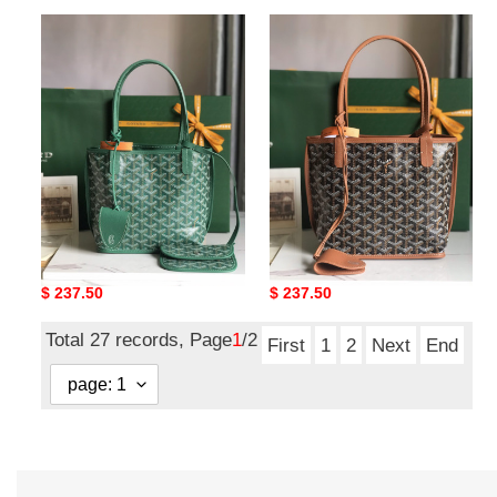
Go*ard
Go*ard
anjou
anjou
mini
mini
bag
bag
20
20
cm
cm
x
x
10
10
cm
cm
Go*ard anjou mini bag 20
Go*ard anjou mini bag 20
x
x
cm x 10 cm x 20 cm
cm x 10 cm x 20 cm
20
20
Original
$ 237.50
Original
$ 237.50
cm
cm
price
price
Total 27 records, Page
1
/2
First
1
2
Next
End