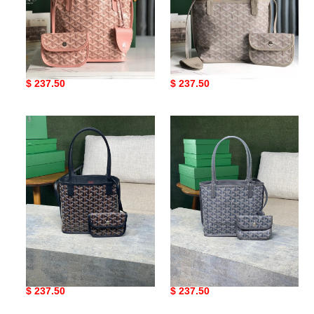
x
x
10
10
cm
cm
Go*ard anjou mini bag 20
Go*ard anjou mini bag 20
x
x
cm x 10 cm x 20 cm
cm x 10 cm x 20 cm
20
20
Original
$ 237.50
Original
$ 237.50
cm
cm
price
price
Go*ard
Go*ard
anjou
anjou
mini
mini
bag
bag
20
20
cm
cm
x
x
10
10
cm
cm
Go*ard anjou mini bag 20
Go*ard anjou mini bag 20
x
x
cm x 10 cm x 20 cm
cm x 10 cm x 20 cm
20
20
Original
$ 237.50
Original
$ 237.50
cm
cm
price
price