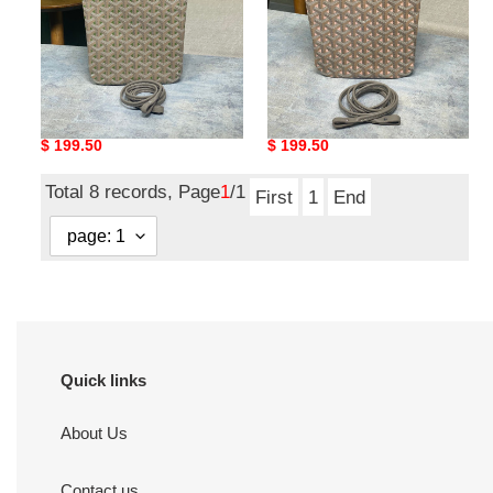
Go*ard mini tote
Go*ard mini tote
Original
$ 199.50
Original
$ 199.50
price
price
Total 8 records, Page
1
/1
First
1
End
Quick links
About Us
Contact us