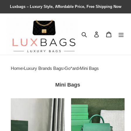
Luxbags – Luxury Style, Affordable Price, Free Shipping Now
Search
Contact us
Shopping 
Home
›
Luxury Brands Bags
›
Go*ard
›
Mini Bags
Mini Bags
Go*ard
Go*ard
beluga
mini
mini
alpin
bag
23
23x8x18.5cm
cm